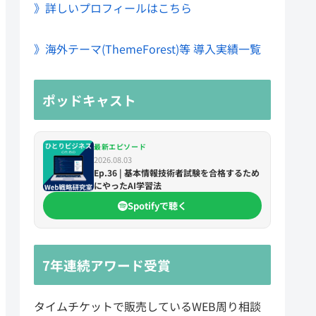
》詳しいプロフィールはこちら
》海外テーマ(ThemeForest)等 導入実績一覧
ポッドキャスト
最新エピソード
2026.08.03
Ep.36 | 基本情報技術者試験を合格するため
にやったAI学習法
Spotifyで聴く
7年連続アワード受賞
タイムチケットで販売しているWEB周り相談