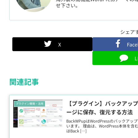
せ下さい。
シェア
X
Fac
L
関連記事
【プラグイン】バックアッププ
プラグイン開発・活用
ージに保存、復元する方法
BackWPupはWordPressのバ
います。 理由は、WordPress本体
はBack […]