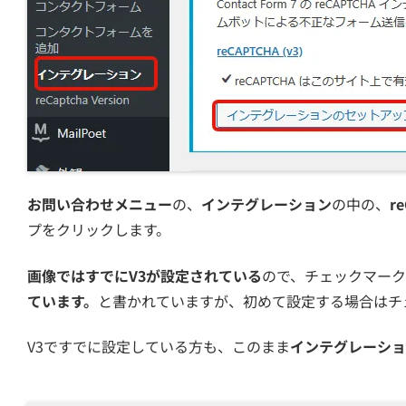
お問い合わせメニュー
の、
インテグレーション
の中の、
r
プをクリックします。
画像ではすでにV3が設定されている
ので、チェックマーク
ています。
と書かれていますが、初めて設定する場合はチ
V3ですでに設定している方も、このまま
インテグレーショ