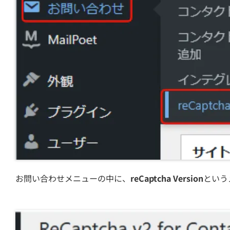
お問い合わせメニューの中に、
reCaptcha Version
という