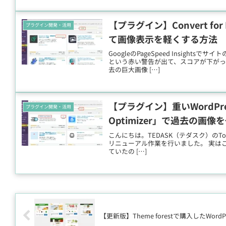
【プラグイン】Convert for
プラグイン開発・活用
て画像表示を軽くする方法
GoogleのPageSpeed Insig
という赤い警告が出て、スコアが下がっ
去の巨大画像 […]
【プラグイン】重いWordPre
プラグイン開発・活用
Optimizer」で過去の画
こんにちは。TEDASK（テダスク）のTos
リニューアル作業を行いました。 実は
ていたの […]
【更新版】Theme forestで購入したW