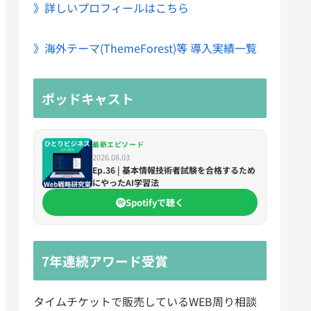
》詳しいプロフィールはこちら
》海外テーマ(ThemeForest)等 導入実績一覧
ポッドキャスト
最新エピソード
2026.08.03
Ep.36 | 基本情報技術者試験を合格するため
にやったAI学習法
Spotifyで聴く
7年連続アワード受賞
タイムチケットで販売しているWEB周り相談