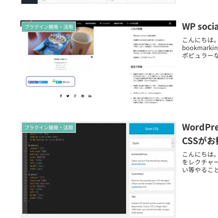
WP soc
プラグイン開発・活用
こんにちは。
bookmar
ポピュラーな
WordP
プラグイン開発・活用
CSSが
こんにちは。T
をレクチャ
い等やること