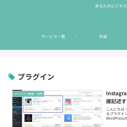
あなたのビジネスに
サービス一覧
料金
プラグイン
Insta
プラグイン開発・活用
接記述す
こんにちは！ 
るプラグイン「
WordPre