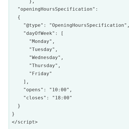
      },

  "openingHoursSpecification":

  {

    "@type": "OpeningHoursSpecification",
    "dayOfWeek": [

      "Monday",

      "Tuesday",

      "Wednesday",

      "Thursday",

      "Friday"

    ],

    "opens": "10:00",

    "closes": "18:00"

  }

}

</script>