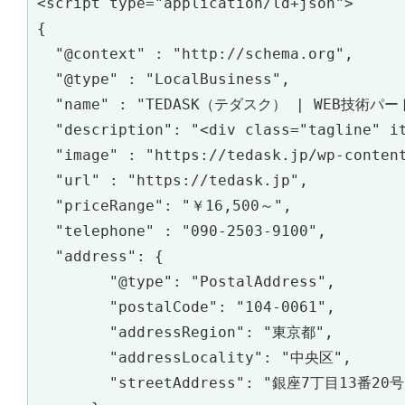
<script type="application/ld+json">

{

  "@context" : "http://schema.org",

  "@type" : "LocalBusiness",

  "name" : "TEDASK（テダスク） | WEB技術パー
  "description": "<div class="t
  "image" : "https://tedask.jp/wp-content
  "url" : "https://tedask.jp",

  "priceRange": "￥16,500～",

  "telephone" : "090-2503-9100",

  "address": {

        "@type": "PostalAddress",

        "postalCode": "104-0061",

        "addressRegion": "東京都",

        "addressLocality": "中央区",

        "streetAddress": "銀座7丁目13番20