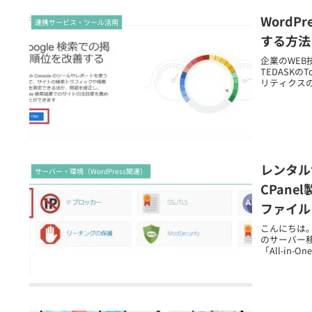
WordP
連携サービス・ツール活用
する方法
企業のWE
TEDASKのT
リティクスの
レンタル
サーバー・環境（WordPress関連）
CPan
ファイル
こんにちは。 
のサーバー
「All-in-On