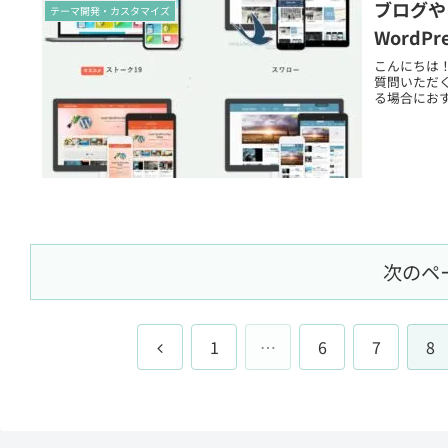
ブログや
テーマ開発・カスタマイズ
WordP
こんにちは！ 
質問いただく
次のペ
前
1
…
6
7
8
へ