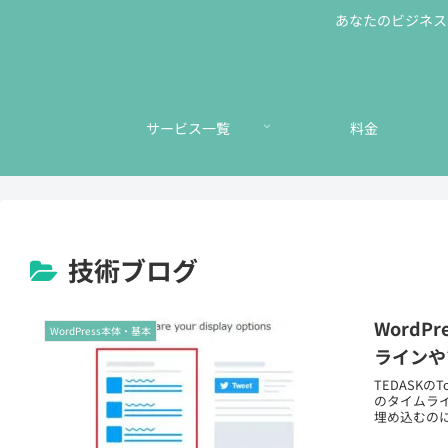
あなたのビジネスに
サービス一覧
料金
技術ブログ
WordP
WordPress本体・基本
ラインや
TEDASKのT
のタイムライ
埋め込むのに