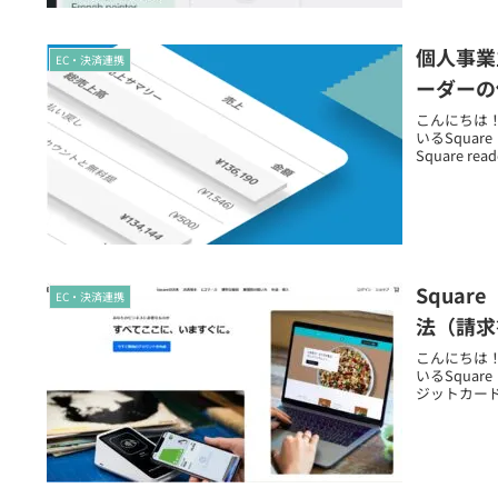
個人事業
EC・決済連携
ーダーの
こんにちは！ 
いるSqua
Square 
Squa
EC・決済連携
法（請求
こんにちは！ 
いるSqua