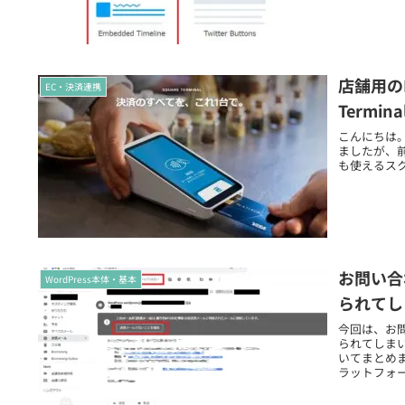
店舗用の
EC・決済連携
Termi
こんにちは。 
ましたが、
も使えるスク
お問い合
WordPress本体・基本
られてし
今回は、お
られてしま
いてまとめ
ラットフォーム