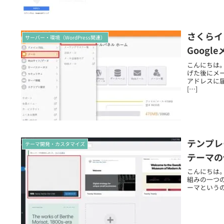
さくらイ
サーバー・環境（WordPress関連）
Goog
こんにちは。 
げた後にメ
アドレスに
[…]
テンプレ
テーマ開発・カスタマイズ
テーマの
こんにちは。 
組みの一つ
ーマというの