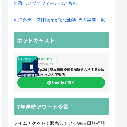
》詳しいプロフィールはこちら
》海外テーマ(ThemeForest)等 導入実績一覧
ポッドキャスト
最新エピソード
2026.08.03
Ep.36 | 基本情報技術者試験を合格するため
にやったAI学習法
Spotifyで聴く
7年連続アワード受賞
タイムチケットで販売しているWEB周り相談