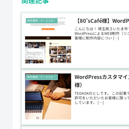
関連記事
【80’sCafé様】Wo
制作事例・ケーススタディ
こんにちは！ 埼玉県さいたま市
WordPressによるWEB制
客様に制作内容につい […]
WordPressカス
制作事例・ケーススタディ
様）
TEDASKのとしです。 この記
許可をいただいたお客様に限って
しています。 […]