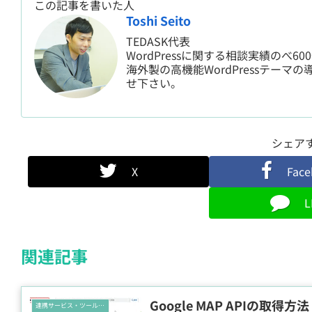
この記事を書いた人
Toshi Seito
TEDASK代表
WordPressに関する相談実績のべ6
海外製の高機能WordPressテーマの
せ下さい。
シェア
X
Fac
L
関連記事
Google MAP APIの取得方法
連携サービス・ツール活用