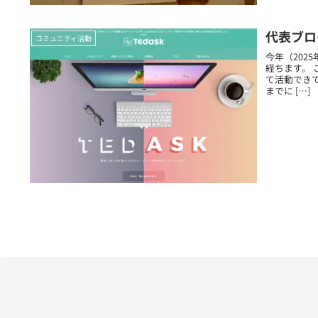
代表ブロ
コミュニティ活動
今年（202
経ちます。
て活動でき
までに […]