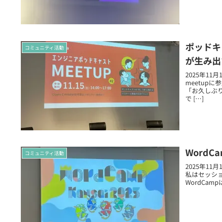
ポッドキ
コミュニティ活動
が生み出
2025年1
meetup
「お久しぶ
で […]
WordC
コミュニティ活動
2025年11
私はセッシ
WordCa